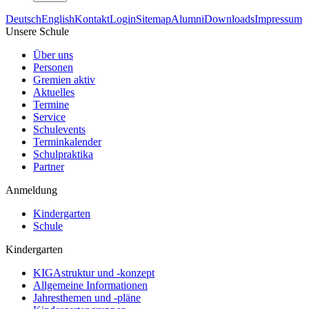
Deutsch
English
Kontakt
Login
Sitemap
Alumni
Downloads
Impressum
Unsere Schule
Über uns
Personen
Gremien aktiv
Aktuelles
Termine
Service
Schulevents
Terminkalender
Schulpraktika
Partner
Anmeldung
Kindergarten
Schule
Kindergarten
KIGAstruktur und -konzept
Allgemeine Informationen
Jahresthemen und -pläne