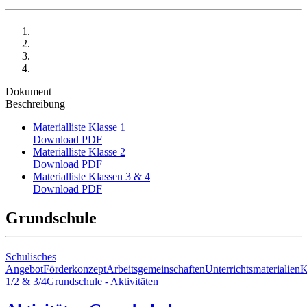
Dokument
Beschreibung
Materialliste Klasse 1
Download PDF
Materialliste Klasse 2
Download PDF
Materialliste Klassen 3 & 4
Download PDF
Grundschule
Schulisches
Angebot
Förderkonzept
Arbeitsgemeinschaften
Unterrichtsmaterialien
K
1/2 & 3/4
Grundschule - Aktivitäten