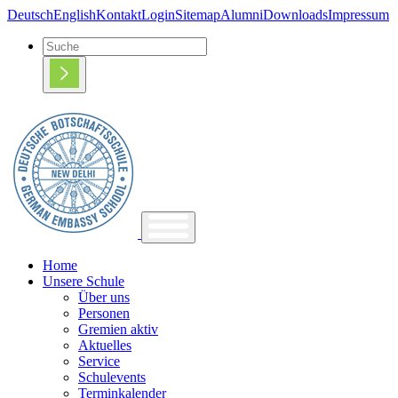
Deutsch
English
Kontakt
Login
Sitemap
Alumni
Downloads
Impressum
Home
Unsere Schule
Über uns
Personen
Gremien aktiv
Aktuelles
Service
Schulevents
Terminkalender