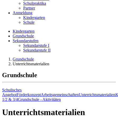
Schulpraktika
Partner
Anmeldung
Kindergarten
Schule
Kindergarten
Grundschule
Sekundarstufen
Sekundarstufe I
Sekundarstufe II
Grundschule
Unterrichtsmaterialien
Grundschule
Schulisches
Angebot
Förderkonzept
Arbeitsgemeinschaften
Unterrichtsmaterialien
K
1/2 & 3/4
Grundschule - Aktivitäten
Unterrichtsmaterialien