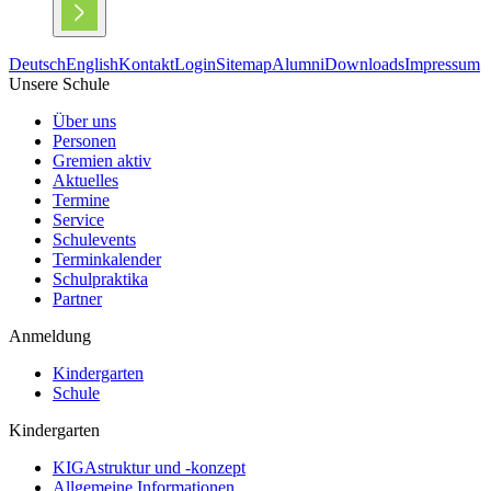
Deutsch
English
Kontakt
Login
Sitemap
Alumni
Downloads
Impressum
Unsere Schule
Über uns
Personen
Gremien aktiv
Aktuelles
Termine
Service
Schulevents
Terminkalender
Schulpraktika
Partner
Anmeldung
Kindergarten
Schule
Kindergarten
KIGAstruktur und -konzept
Allgemeine Informationen