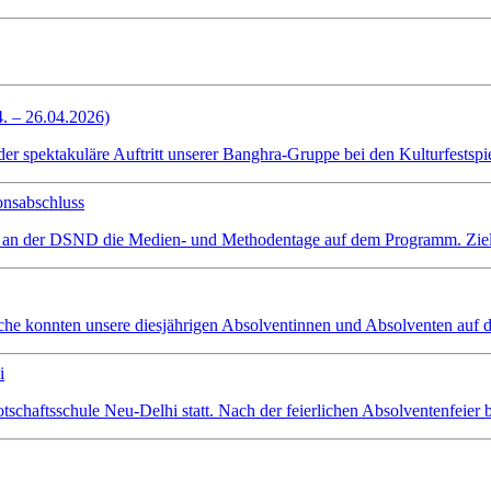
4. – 26.04.2026)
spektakuläre Auftritt unserer Banghra-Gruppe bei den Kulturfestspiel
onsabschluss
 an der DSND die Medien- und Methodentage auf dem Programm. Ziel wa
che konnten unsere diesjährigen Absolventinnen und Absolventen auf d
i
schaftsschule Neu-Delhi statt. Nach der feierlichen Absolventenfeier 