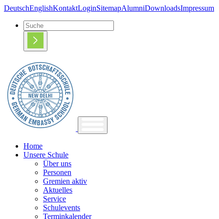
Deutsch
English
Kontakt
Login
Sitemap
Alumni
Downloads
Impressum
Home
Unsere Schule
Über uns
Personen
Gremien aktiv
Aktuelles
Service
Schulevents
Terminkalender