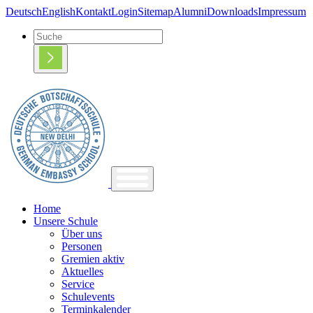
Deutsch
English
Kontakt
Login
Sitemap
Alumni
Downloads
Impressum
Home
Unsere Schule
Über uns
Personen
Gremien aktiv
Aktuelles
Service
Schulevents
Terminkalender