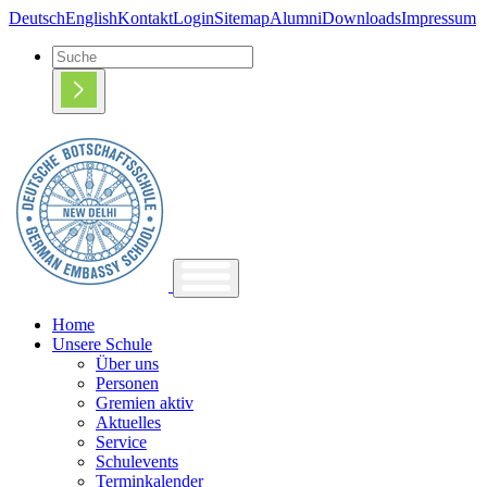
Deutsch
English
Kontakt
Login
Sitemap
Alumni
Downloads
Impressum
Home
Unsere Schule
Über uns
Personen
Gremien aktiv
Aktuelles
Service
Schulevents
Terminkalender