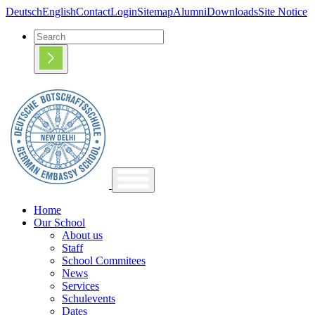
Deutsch
English
Contact
Login
Sitemap
Alumni
Downloads
Site Notice
Home
Our School
About us
Staff
School Commitees
News
Services
Schulevents
Dates