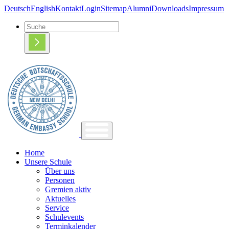
Deutsch
English
Kontakt
Login
Sitemap
Alumni
Downloads
Impressum
Home
Unsere Schule
Über uns
Personen
Gremien aktiv
Aktuelles
Service
Schulevents
Terminkalender